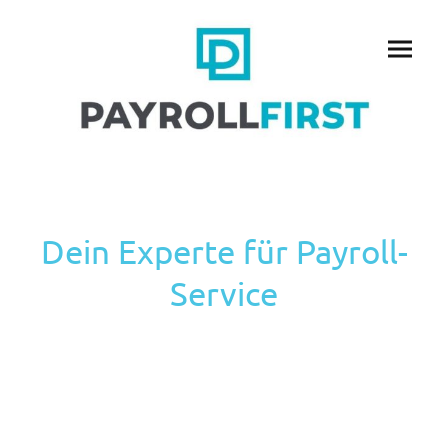
Dein Experte für Payroll-
Service
Für uns ist Payroll nicht einfach nur notwendige Datenverarbeitung,
sondern ein zentrales Element, welches in den Fokus eines jeden
Unternehmens gehört. In einer Zeit, die von Fachkräftemangel geprägt ist
und in der Mitarbeiterbindung oberste Priorität hat, ist Payroll eine
.
wichtige Säule der Mitarbeiterzufriedenheit
Wir setzen auf innovative
Methoden, die sich auf das Wohlergehen der Mitarbeiter konzentrieren
und die vorhandenen HR-Ressourcen schützen. Durch die Vereinfachung